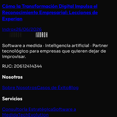
Cómo la Transformación Digital Impulsa el
Reconocimiento Empresarial: Lecciones de
Experian
indrox
26/06/2026
Software a medida · Inteligencia artificial · Partner
tecnológico para empresas que quieren dejar de
improvisar.
RUC: 20612414344
Nosotros
Sobre Nosotros
Casos de Éxito
Blog
Servicios
Consultoría Estratégica
Software a
Medida
TechEvolution