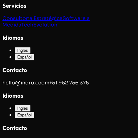
Servicios
Consultoría Estratégica
Software a
Medida
TechEvolution
Idiomas
Inglés
Español
Contacto
hello@indrox.com
+51 952 756 376
Idiomas
Inglés
Español
Contacto