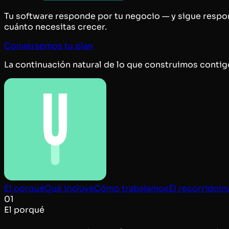
Tu software responde por tu negocio — y sigue respo
cuánto necesitas crecer.
Conversemos tu plan
La continuación natural de lo que construimos contig
El porqué
Qué incluye
Cómo trabajamos
El recorrido
In
01
El porqué