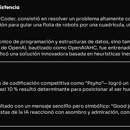
istencia
AtCoder, consistió en resolver un problema altamente 
ión para guiar una flota de robots por una cuadrícula, 
écnico de programación y estructuras de datos, sino tam
lo de OpenAI, bautizado como
OpenAIAHC
, fue entrena
licó una solución innovadora basada en heurísticas ine
de codificación competitiva como “Psyho”— logró un p
 casi 10 % resultó determinante para posicionar al ser 
ultado con un mensaje sencillo pero simbólico:
“Good j
stas de la IA reaccionó con asombro y admiración, con