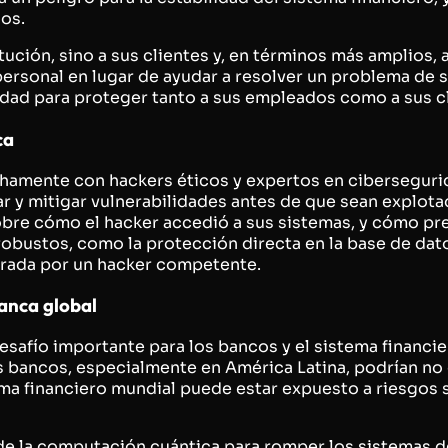
dos.
tución, sino a sus clientes y, en términos más amplios, 
personal en lugar de ayudar a resolver un problema de s
dad para proteger tanto a sus empleados como a sus cl
ca
mente con hackers éticos y expertos en ciberseguridad
r y mitigar vulnerabilidades antes de que sean explota
obre cómo el hacker accedió a sus sistemas, y cómo pre
robustos, como la protección directa en la base de da
frada por un hacker competente.
banca global
esafío importante para los bancos y el sistema financ
s bancos, especialmente en América Latina, podrían no 
ma financiero mundial puede estar expuesto a riesgos 
e la computación cuántica para romper los sistemas de