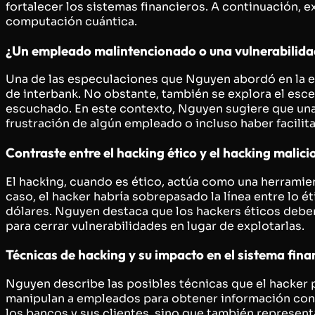
fortalecer los sistemas financieros. A continuación, e
computación cuántica.
¿Un empleado malintencionado o una vulnerabilida
Una de las especulaciones que Nguyen abordó en la en
de interbank. No obstante, también se explora el esc
escuchado. En este contexto, Nguyen sugiere que una
frustración de algún empleado o incluso haber facilita
Contraste entre el hacking ético y el hacking malici
El hacking, cuando es ético, actúa como una herramie
caso, el hacker habría sobrepasado la línea entre lo é
dólares. Nguyen destaca que los hackers éticos deben
para cerrar vulnerabilidades en lugar de explotarlas.
Técnicas de hacking y su impacto en el sistema fina
Nguyen describe las posibles técnicas que el hacker 
manipulan a empleados para obtener información confid
los bancos y sus clientes, sino que también representa