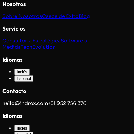
Nosotros
Sobre Nosotros
Casos de Éxito
Blog
Servicios
Consultoría Estratégica
Software a
Medida
TechEvolution
Idiomas
Inglés
Español
Contacto
hello@indrox.com
+51 952 756 376
Idiomas
Inglés